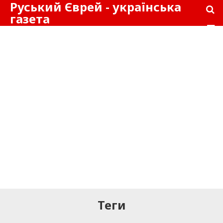
Руський Єврей - українська
газета
Теги