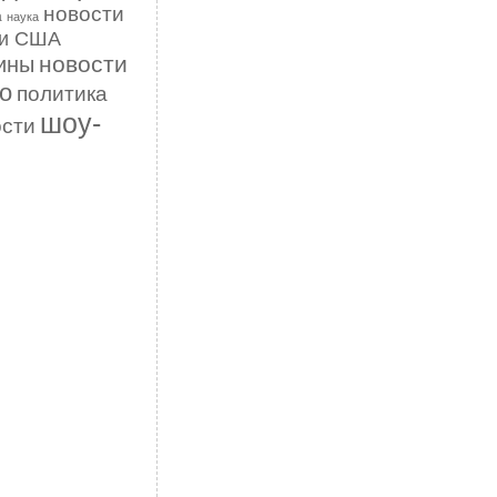
новости
а
наука
ти США
новости
ины
о
политика
шоу-
ости