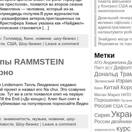
пакета військової
ре престолов», появится во втором сезоне
у Конгресі США 
Нивеллена — человека, который из-за
занепокоєння
полумедведь-полулев.В руки журналистов
Дизельний генера
к-разшифровка актеров,приглашенных на
великих офісних 
ь Кристофера Хивью указана как «Найджел»
адміністративних 
 описания становится […]
налаштувати роб
s:
Голливуд
,
Кино
,
новинки
,
шоу-бизнес
|
Знайдено місце 
Януковича та пас
сти,
США,
Шоу-бизнес
|
Leave a comment
Метки
ппы RAMMSTEIN
Анджелина Д
АТО
Дефолт
Питт
ВСУ
рно
Дональд Тра
Израи
Зеленский
и Lindemann Тилль Линдеманн недавно
Китай
Кор
Кино
 проект и назвал его Na chui. Это созвучно
м. Тут же в сети появился клип на первую
Меган Маркл
НАТО
ll the End («До конца»). Клип был снят в
Порошенко
Пугаче
опубликован на популярном порносайте.Видео
Россия
США
Сан
Укра
Сирия
s:
знаменитость
,
музыка
,
новинки
,
шоу-
России
двойники
овости,
Шоу-бизнес
|
Leave a comment
курс
знаменитость