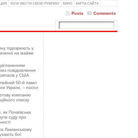
КЦИЯ
ХОЧУ ВЕСТИ СВОЮ РУБРИКУ
КИНО
КАРТА САЙТА
Posts
Comments
ну підозрюють у
гаченні на майже
 ув'язненням
рез повідомлення
рипасів у США
лейний 50-й пакет
ги Україні, – посол
фтову компанію
ційного списку
 як Почаївська
ути суду про
ності
 та Лиманському
хають бої: