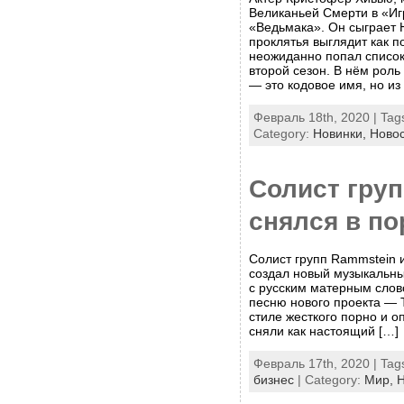
Великаньей Смерти в «Иг
«Ведьмака». Он сыграет 
проклятья выглядит как 
неожиданно попал списо
второй сезон. В нём рол
— это кодовое имя, но из
Февраль 18th, 2020 | Tag
Category:
Новинки,
Ново
Солист гру
снялся в по
Солист групп Rammstein 
создал новый музыкальный
с русским матерным слово
песню нового проекта — Ti
стиле жесткого порно и 
сняли как настоящий […]
Февраль 17th, 2020 | Tag
бизнес
| Category:
Мир,
Н