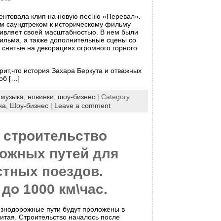
ентовала клип на новую песню «Перевал».
м саундтреком к историческому фильму
дивляет своей масштабностью. В нем были
ильма, а также дополнительные сцены со
 снятые на декорациях огромного горного
рит,что история Захара Беркута и отважных
об […]
:
музыка
,
новинки
,
шоу-бизнес
| Category:
на,
Шоу-бизнес
|
Leave a comment
 строительство
ожных путей для
стных поездов.
до 1000 км\час.
знодорожные пути будут проложены в
итая. Строительство началось после