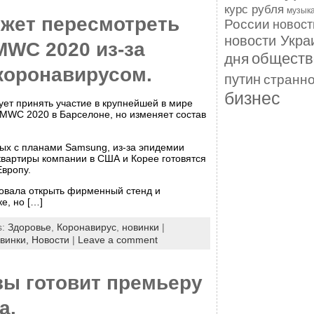
курс рубля
музык
жет пересмотреть
России
новос
новости Укра
MWC 2020 из-за
обществ
дня
коронавирусом.
путин
странн
бизнес
ет принять участие в крупнейшей в мире
MWC 2020 в Барселоне, но изменяет состав
ых с планами Samsung, из-за эпидемии
квартиры компании в США и Корее готовятся
Европу.
овала открыть фирменный стенд и
е, но […]
s:
Здоровье
,
Коронавирус
,
новинки
|
винки,
Новости
|
Leave a comment
зы готовит премьеру
а.