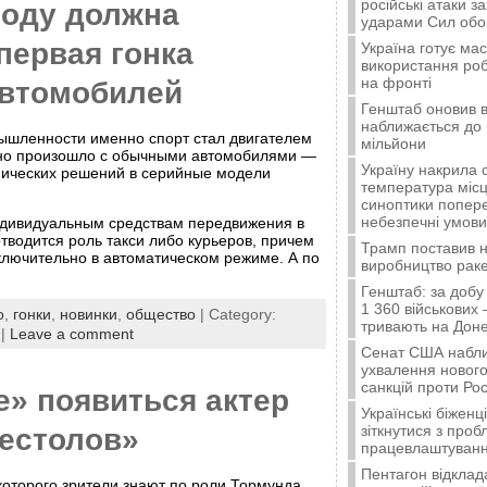
російські атаки з
году должна
ударами Сил об
первая гонка
Україна готує ма
використання ро
на фронті
втомобилей
Генштаб оновив в
наближається до 
ышленности именно спорт стал двигателем
мільйони
ично произошло с обычными автомобилями —
Україну накрила 
нических решений в серийные модели
температура місц
синоптики попер
небезпечні умови
дивидуальным средствам передвижения в
тводится роль такси либо курьеров, причем
Трамп поставив н
лючительно в автоматическом режиме. А по
виробництво ракет
Генштаб: за добу
1 360 військових 
о
,
гонки
,
новинки
,
общество
| Category:
тривають на Доне
|
Leave a comment
Сенат США набли
ухвалення нового
санкцій проти Рос
е» появиться актер
Українські біжен
зіткнутися з про
рестолов»
працевлаштуванн
Пентагон відклад
которого зрители знают по роли Тормунда