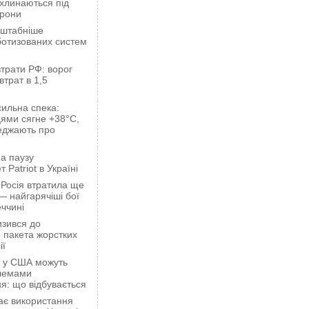
ахлинаються під
орони
сштабніше
ботизованих систем
трати РФ: ворог
втрат в 1,5
сильна спека:
ями сягне +38°C,
еджають про
а паузу
 Patriot в Україні
 Росія втратила ще
— найгарячіші бої
ччині
зився до
 пакета жорстких
ії
ці у США можуть
блемами
я: що відбувається
ає використання