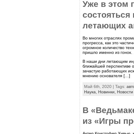
Уже в этом 
состояться 
летающих а
Во многих отраслях пром
прогресса, как это част
огромное количество тех
пришло именно из гонок.
В наши дни летающим ин
ближайшей перспективе о
зачастую работающих иск
мнению основателя […]
Май 6th, 2020 | Tags:
авт
Наука,
Новинки,
Новости
В «Ведьмак
из «Игры п
Актер Кристофер Хивью, 