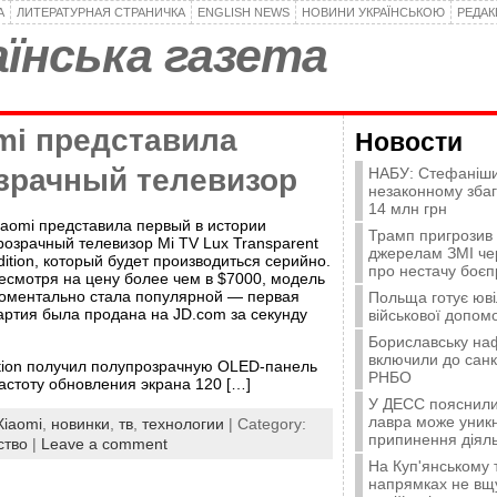
А
ЛИТЕРАТУРНАЯ СТРАНИЧКА
ENGLISH NEWS
НОВИНИ УКРАЇНСЬКОЮ
РЕДА
їнська газета
mi представила
Новости
зрачный телевизор
НАБУ: Стефаніши
незаконному зба
14 млн грн
iaomi представила первый в истории
Трамп пригрозив
розрачный телевизор Mi TV Lux Transparent
джерелам ЗМІ че
dition, который будет производиться серийно.
про нестачу боєп
есмотря на цену более чем в $7000, модель
оментально стала популярной — первая
Польща готує юві
артия была продана на JD.com за секунду
військової допомо
Бориславську на
включили до санк
ition получил полупрозрачную OLED-панель
РНБО
астоту обновления экрана 120 […]
У ДЕСС пояснили,
лавра може уникн
Xiaomi
,
новинки
,
тв
,
технологии
| Category:
припинення діяль
тво
|
Leave a comment
На Куп'янському
напрямках не вщу