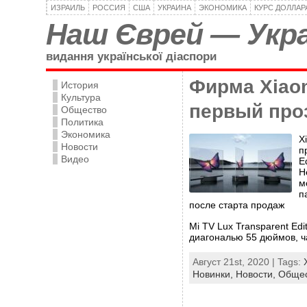
ИЗРАИЛЬ
РОССИЯ
США
УКРАИНА
ЭКОНОМИКА
КУРС ДОЛЛАР
Наш Єврей — Укра
видання української діаспори
Фирма Xiao
История
Культура
первый про
Общество
Политика
Экономика
X
Новости
п
Видео
E
Н
м
п
после старта продаж
Mi TV Lux Transparent Ed
диагональю 55 дюймов, ч
Август 21st, 2020 | Tags:
Новинки,
Новости,
Общес