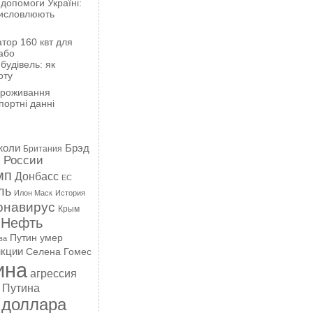
 допомоги Україні:
висловлюють
тор 160 квт для
або
будівель: як
оту
проживання
портні данні
жоли
Брэд
Британия
 России
мп
Донбасс
ЕС
ль
Илон Маск
История
онавирус
Крым
Нефть
Путин умер
ва
кции
Селена Гомес
ина
агрессия
 Путина
 доллара