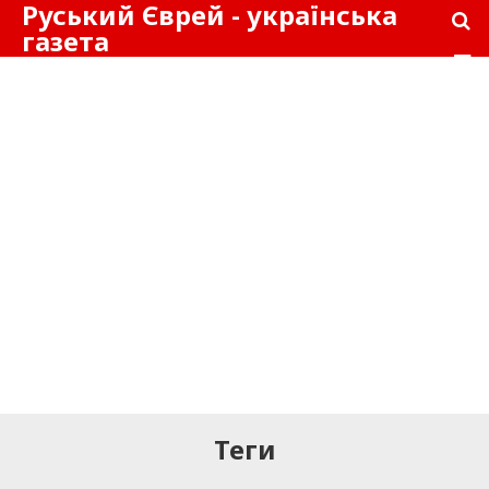
Руський Єврей - українська
газета
Теги