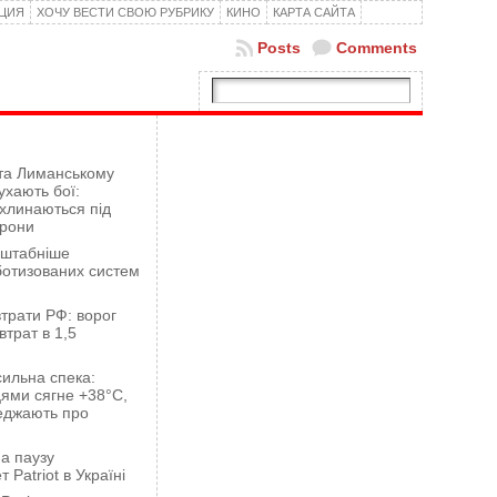
КЦИЯ
ХОЧУ ВЕСТИ СВОЮ РУБРИКУ
КИНО
КАРТА САЙТА
Posts
Comments
 та Лиманському
хають бої:
ахлинаються під
орони
сштабніше
ботизованих систем
трати РФ: ворог
втрат в 1,5
сильна спека:
ями сягне +38°C,
еджають про
а паузу
 Patriot в Україні