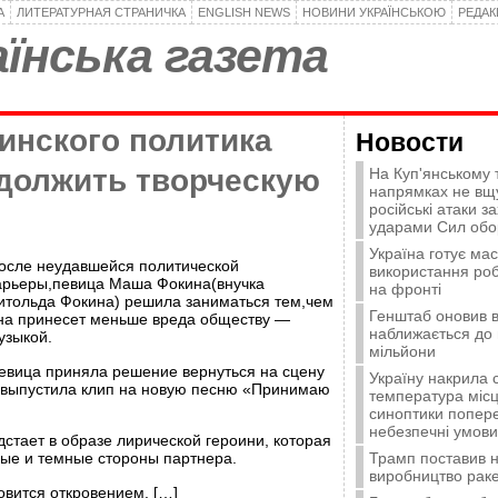
А
ЛИТЕРАТУРНАЯ СТРАНИЧКА
ENGLISH NEWS
НОВИНИ УКРАЇНСЬКОЮ
РЕДА
їнська газета
инского политика
Новости
должить творческую
На Куп'янському
напрямках не вщу
російські атаки з
ударами Сил об
Україна готує ма
осле неудавшейся политической
використання ро
арьеры,певица Маша Фокина(внучка
на фронті
итольда Фокина) решила заниматься тем,чем
Генштаб оновив в
на принесет меньше вреда обществу —
наближається до 
узыкой.
мільйони
евица приняла решение вернуться на сцену
Україну накрила 
 выпустила клип на новую песню «Принимаю
температура місц
синоптики попер
небезпечні умови
дстает в образе лирической героини, которая
Трамп поставив н
лые и темные стороны партнера.
виробництво ракет
овится откровением. […]