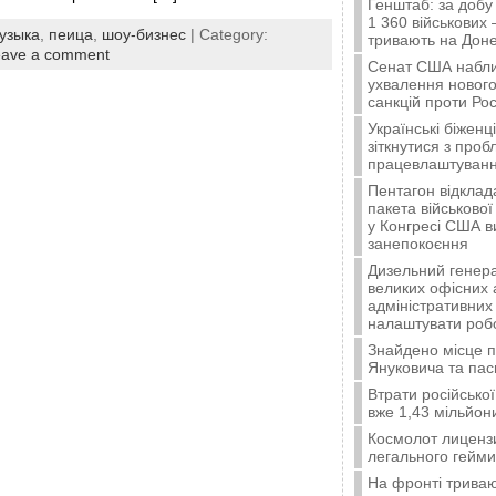
Генштаб: за добу
1 360 військових 
узыка
,
пеица
,
шоу-бизнес
| Category:
тривають на Доне
eave a comment
Сенат США набли
ухвалення нового
санкцій проти Рос
Українські біжен
зіткнутися з про
працевлаштуванн
Пентагон відклад
пакета військової
у Конгресі США 
занепокоєння
Дизельний генера
великих офісних 
адміністративних 
налаштувати роб
Знайдено місце 
Януковича та пас
Втрати російської
вже 1,43 мільйон
Космолот лиценз
легального гейми
На фронті триваю