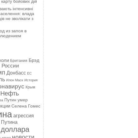
карту бойових дій
вають інтенсивні
 населення: влада
в не зволікати з
од из запоя в
блюдением
жоли
Брэд
Британия
 России
мп
Донбасс
ЕС
ль
Илон Маск
История
онавирус
Крым
Нефть
Путин умер
ва
кции
Селена Гомес
ина
агрессия
 Путина
 доллара
новости
а
наука