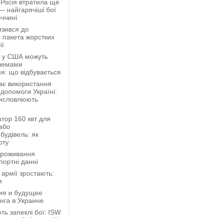
 Росія втратила ще
— найгарячіші бої
ччині
зився до
 пакета жорстких
ії
ці у США можуть
блемами
я: що відбувається
ає використання
 допомоги Україні:
висловлюють
тор 160 квт для
або
будівель: як
оту
проживання
портні данні
 армії зростають:
и
ия и будущее
нга в Украине
ть запеклі бої: ISW