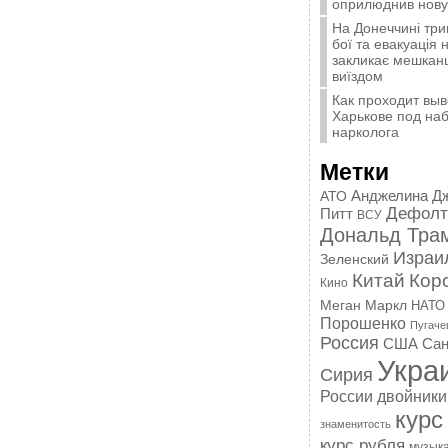
оприлюднив нову 
На Донеччині три
бої та евакуація
закликає мешканці
виїздом
Как проходит выв
Харькове под на
нарколога
Метки
Анджелина Д
АТО
Дефолт
Питт
ВСУ
Дональд Тра
Израи
Зеленский
Китай
Кор
Кино
Меган Маркл
НАТО
Порошенко
Пугаче
Россия
США
Сан
Укра
Сирия
России
двойники
курс
знаменитость
курс рубля
музык