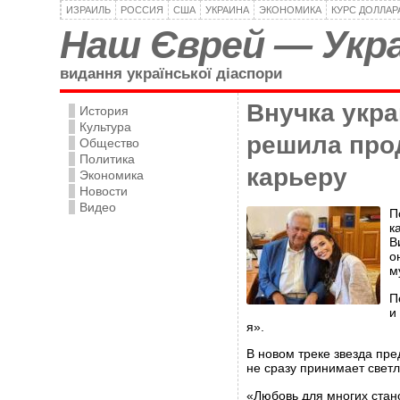
ИЗРАИЛЬ
РОССИЯ
США
УКРАИНА
ЭКОНОМИКА
КУРС ДОЛЛАР
Наш Єврей — Укра
видання української діаспори
Внучка укра
История
Культура
решила про
Общество
Политика
карьеру
Экономика
Новости
Видео
П
к
В
о
м
П
и
я».
В новом треке звезда пре
не сразу принимает свет
«Любовь для многих стан