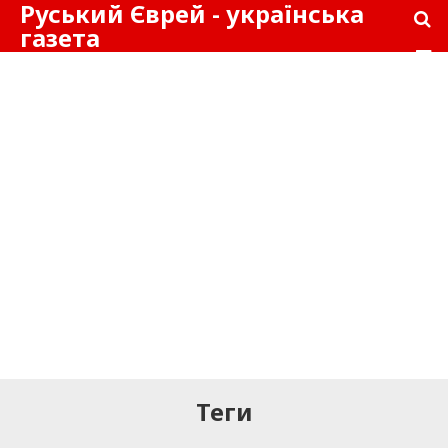
Руський Єврей - українська
газета
Теги