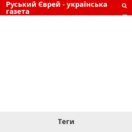
Руський Єврей - українська
газета
Теги