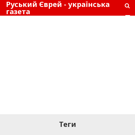
Руський Єврей - українська
газета
Теги