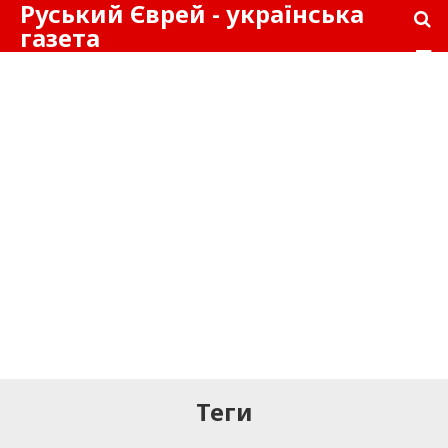
Руський Єврей - українська
газета
Теги