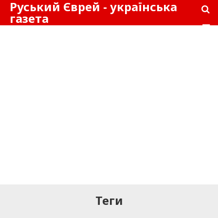
Руський Єврей - українська
газета
Теги