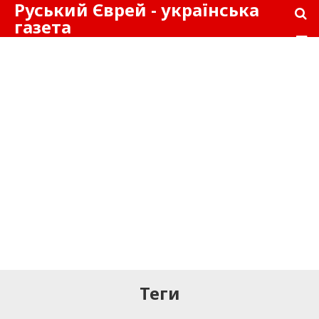
Руський Єврей - українська
газета
Теги