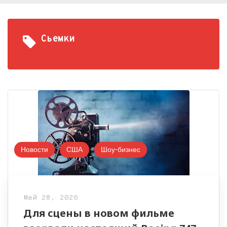
Сьемки
Новости
США
Шоу-бизнес
Май 28, 2020
Для сцены в новом фильме