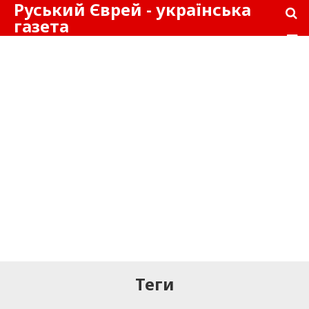
Руський Єврей - українська
газета
Теги