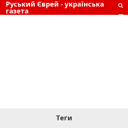
Руський Єврей - українська
газета
Теги