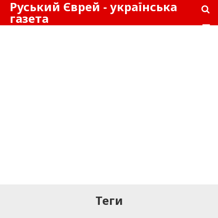
Руський Єврей - українська
газета
Теги