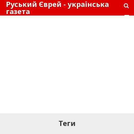
Руський Єврей - українська
газета
Теги