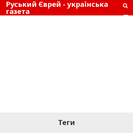
Руський Єврей - українська
газета
Теги