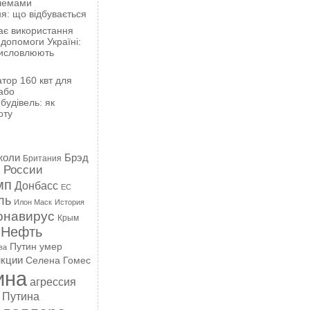
блемами
я: що відбувається
ає використання
 допомоги Україні:
висловлюють
тор 160 квт для
або
будівель: як
оту
жоли
Брэд
Британия
 России
мп
Донбасс
ЕС
ль
Илон Маск
История
онавирус
Крым
Нефть
Путин умер
ва
кции
Селена Гомес
ина
агрессия
 Путина