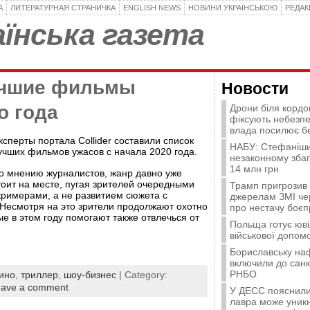
А
ЛИТЕРАТУРНАЯ СТРАНИЧКА
ENGLISH NEWS
НОВИНИ УКРАЇНСЬКОЮ
РЕДА
їнська газета
учшие фильмы
Новости
о года
Дрони біля кордо
фіксують небезпе
влада посилює б
ксперты портала Collider составили список
НАБУ: Стефаніши
учших фильмов ужасов с начала 2020 года.
незаконному зба
14 млн грн
о мнению журналистов, жанр давно уже
тоит на месте, пугая зрителей очередными
Трамп пригрозив
кримерами, а не развитием сюжета с
джерелам ЗМІ че
 Несмотря на это зрители продолжают охотно
про нестачу боєп
ые в этом году помогают также отвлечься от
Польща готує юві
військової допомо
Бориславську на
включили до санк
РНБО
ино
,
триллер
,
шоу-бизнес
| Category:
eave a comment
У ДЕСС пояснили,
лавра може уникн