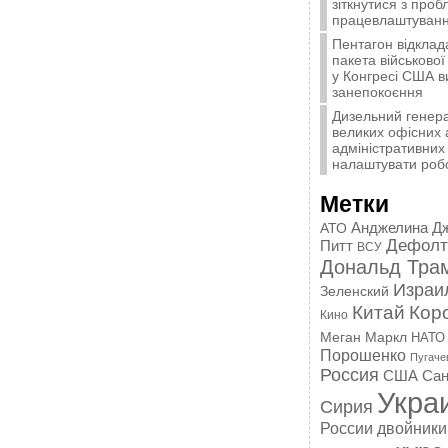
зіткнутися з про
працевлаштуванн
Пентагон відклад
пакета військової
у Конгресі США 
занепокоєння
Дизельний генера
великих офісних 
адміністративних 
налаштувати роб
Метки
Анджелина Д
АТО
Дефолт
Питт
ВСУ
Дональд Тра
Израи
Зеленский
Китай
Кор
Кино
Меган Маркл
НАТО
Порошенко
Пугаче
Россия
США
Сан
Укра
Сирия
России
двойники