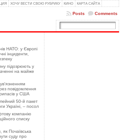
КЦИЯ
ХОЧУ ВЕСТИ СВОЮ РУБРИКУ
КИНО
КАРТА САЙТА
Posts
Comments
нів НАТО: у Європі
чні інциденти,
езпеку
ну підозрюють у
гаченні на майже
 ув'язненням
рез повідомлення
рипасів у США
лейний 50-й пакет
ги Україні, – посол
фтову компанію
ційного списку
 як Почаївська
ути суду про