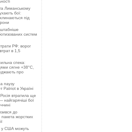
ності
 та Лиманському
хають бої:
ахлинаються під
орони
сштабніше
ботизованих систем
трати РФ: ворог
втрат в 1,5
сильна спека:
ями сягне +38°C,
еджають про
а паузу
 Patriot в Україні
 Росія втратила ще
— найгарячіші бої
ччині
зився до
 пакета жорстких
ії
ці у США можуть