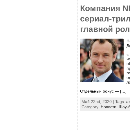
Компания N
сериал-три
главной ро
Н
Д
«
н
о
п
г
о
л
Отдельный бонус — […]
Май 22nd, 2020 | Tags:
а
Category:
Новости,
Шоу-б