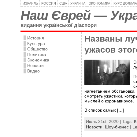
ИЗРАИЛЬ
РОССИЯ
США
УКРАИНА
ЭКОНОМИКА
КУРС ДОЛЛАР
Наш Єврей — Укра
видання української діаспори
Названы л
История
Культура
ужасов этог
Общество
Политика
Экономика
Э
Новости
л
Видео
П
с
с
нагнетанием обстановки.
смотреть ужастики, котор
мыслей о коронавирусе.
В список самых […]
Июль 21st, 2020 | Tags:
К
Новости,
Шоу-бизнес
|
L