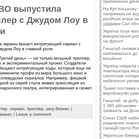
припинення діяль
BO выпустила
На Куп'янському
напрямках не вщу
ллер с Джудом Лоу в
російські атаки з
ударами Сил об
ли
Україна готує ма
використання ро
на фронті
а экраны вышел интригующий сериал с
Генштаб оновив в
жудом Лоу в главной роли.
наближається до 
Третий день» — не только мощный триллер,
мільйони
о и экспериментальный проект. Создатели
Україну накрила 
бещают интригующие ходы, которые еще не
температура місц
рименяли профи из мира большого кино и
синоптики попер
олливудских сериалов. Например, фишкой
небезпечні умови
дной из серий стала живая трансляция из
ондонского театра, интегрированная в сюжет.
Трамп поставив н
виробництво ракет
Генштаб: за добу
1 360 військових 
ктер
,
сериал
,
триллер
,
шоу-бизнес
|
тривають на Доне
изнес
|
Leave a comment
Сенат США набли
ухвалення нового
санкцій проти Рос
Українські біжен