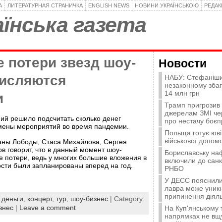
А
ЛИТЕРАТУРНАЯ СТРАНИЧКА
ENGLISH NEWS
НОВИНИ УКРАЇНСЬКОЮ
РЕДА
їнська газета
 потери звезд шоу-
Новости
числяются
НАБУ: Стефаніши
незаконному зба
14 млн грн
и
Трамп пригрозив
джерелам ЗМІ че
ний решило подсчитать сколько денег
про нестачу боєп
тмены мероприятий во время пандемии.
Польща готує юві
військової допомо
аны Лободы, Стаса Михайлова, Сергея
ов говорит, что в данный момент шоу-
Бориславську на
е потери, ведь у многих большие вложения в
включили до санк
ости были запланированы вперед на год.
РНБО
У ДЕСС пояснили,
лавра може уникн
припинення діяль
:
деньги
,
концерт
,
тур
,
шоу-бизнес
| Category:
знес
|
Leave a comment
На Куп'янському
напрямках не вщу