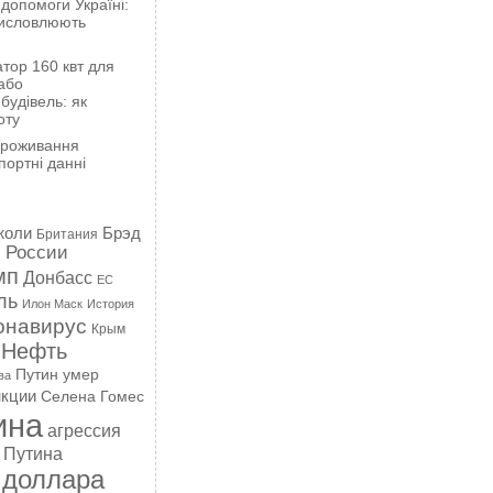
 допомоги Україні:
висловлюють
тор 160 квт для
або
будівель: як
оту
проживання
портні данні
жоли
Брэд
Британия
 России
мп
Донбасс
ЕС
ль
Илон Маск
История
онавирус
Крым
Нефть
Путин умер
ва
кции
Селена Гомес
ина
агрессия
 Путина
 доллара