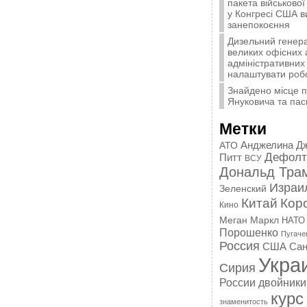
пакета військової
у Конгресі США 
занепокоєння
Дизельний генера
великих офісних 
адміністративних 
налаштувати роб
Знайдено місце 
Януковича та пас
Метки
Анджелина Д
АТО
Дефолт
Питт
ВСУ
Дональд Тра
Израи
Зеленский
Китай
Кор
Кино
Меган Маркл
НАТО
Порошенко
Пугаче
Россия
США
Сан
Укра
Сирия
России
двойники
курс
знаменитость