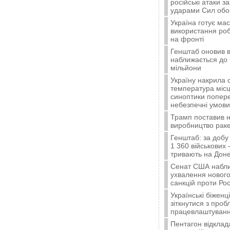
російські атаки з
ударами Сил об
Україна готує ма
використання ро
на фронті
Генштаб оновив в
наближається до 
мільйони
Україну накрила 
температура місц
синоптики попер
небезпечні умови
Трамп поставив н
виробництво ракет
Генштаб: за добу
1 360 військових 
тривають на Доне
Сенат США набли
ухвалення нового
санкцій проти Рос
Українські біжен
зіткнутися з про
працевлаштуванн
Пентагон відклад