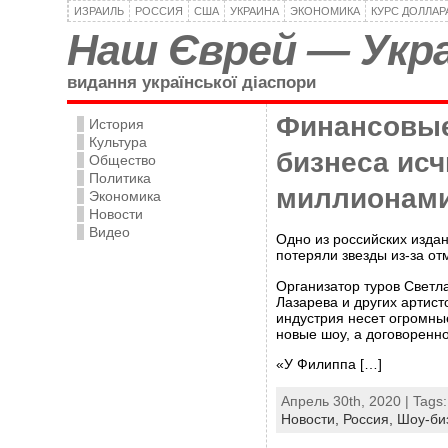
ИЗРАИЛЬ
РОССИЯ
США
УКРАИНА
ЭКОНОМИКА
КУРС ДОЛЛАР
Наш Єврей — Укра
видання української діаспори
Финансовые
История
Культура
бизнеса ис
Общество
Политика
миллионам
Экономика
Новости
Видео
Одно из российских изда
потеряли звезды из-за о
Организатор туров Светл
Лазарева и других артист
индустрия несет огромны
новые шоу, а договоренн
«У Филиппа […]
Апрель 30th, 2020 | Tags
Новости,
Россия,
Шоу-би