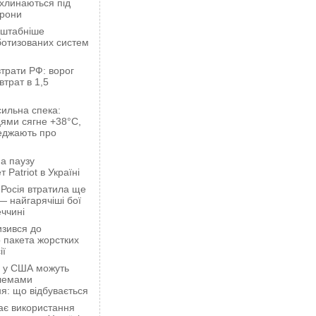
ахлинаються під
орони
сштабніше
ботизованих систем
трати РФ: ворог
втрат в 1,5
сильна спека:
ями сягне +38°C,
еджають про
а паузу
 Patriot в Україні
 Росія втратила ще
— найгарячіші бої
ччині
зився до
 пакета жорстких
ії
ці у США можуть
блемами
я: що відбувається
ає використання