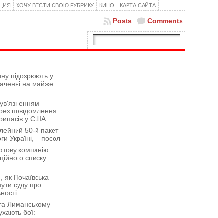
КЦИЯ
ХОЧУ ВЕСТИ СВОЮ РУБРИКУ
КИНО
КАРТА САЙТА
Posts
Comments
ну підозрюють у
гаченні на майже
 ув'язненням
рез повідомлення
рипасів у США
лейний 50-й пакет
ги Україні, – посол
фтову компанію
ційного списку
 як Почаївська
ути суду про
ності
 та Лиманському
хають бої: