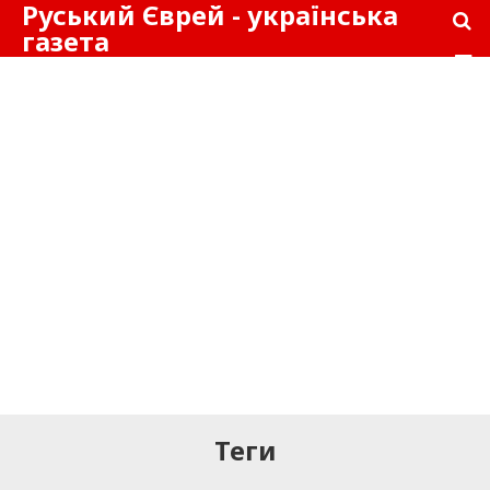
Руський Єврей - українська
газета
Теги