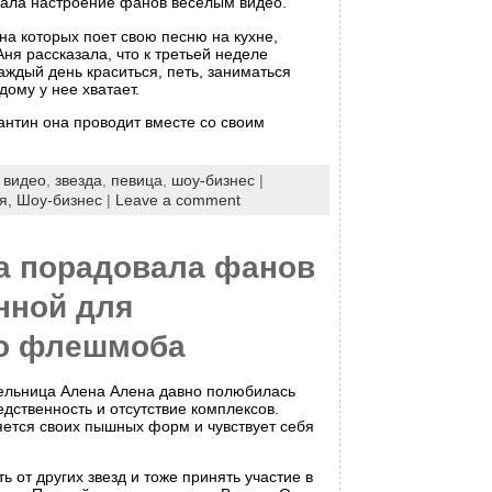
ала настроение фанов веселым видео.
на которых поет свою песню на кухне,
Аня рассказала, что к третьей неделе
аждый день краситься, петь, заниматься
дому у нее хватает.
антин она проводит вместе со своим
:
видео
,
звезда
,
певица
,
шоу-бизнес
|
я,
Шоу-бизнес
|
Leave a comment
а порадовала фанов
нной для
о флешмоба
ельница Алена Алена давно полюбилась
дственность и отсутствие комплексов.
яется своих пышных форм и чувствует себя
ь от других звезд и тоже принять участие в