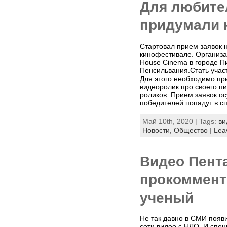
Для любите
придумали 
Стартовал прием заявок 
кинофестивале. Организа
House Cinema в городе П
Пенсильвания.Стать учас
Для этого необходимо пр
видеоролик про своего пи
роликов. Прием заявок о
победителей попадут в с
Май 10th, 2020 | Tags:
ви
Новости,
Общество
|
Lea
Видео Пент
прокоммент
ученый
Не так давно в СМИ появ
сети видео с НЛО. И спе