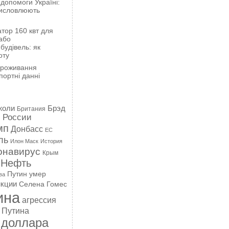
 допомоги Україні:
висловлюють
тор 160 квт для
або
будівель: як
оту
проживання
портні данні
жоли
Брэд
Британия
 России
мп
Донбасс
ЕС
ль
Илон Маск
История
онавирус
Крым
Нефть
Путин умер
ва
кции
Селена Гомес
ина
агрессия
 Путина
 доллара