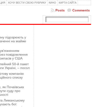
КЦИЯ
ХОЧУ ВЕСТИ СВОЮ РУБРИКУ
КИНО
КАРТА САЙТА
Posts
Comments
ну підозрюють у
гаченні на майже
 ув'язненням
рез повідомлення
рипасів у США
лейний 50-й пакет
ги Україні, – посол
фтову компанію
ційного списку
 як Почаївська
ути суду про
ності
 та Лиманському
хають бої: