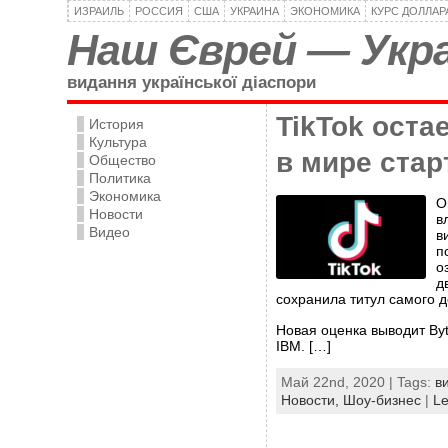
ИЗРАИЛЬ
РОССИЯ
США
УКРАИНА
ЭКОНОМИКА
КУРС ДОЛЛАР
Наш Єврей — Укра
видання української діаспори
TikTok ост
История
Культура
в мире ста
Общество
Политика
Экономика
О
Новости
в
Видео
в
п
о
д
сохранила титул самого д
Новая оценка выводит Byt
IBM. […]
Май 22nd, 2020 | Tags:
в
Новости,
Шоу-бизнес
|
L