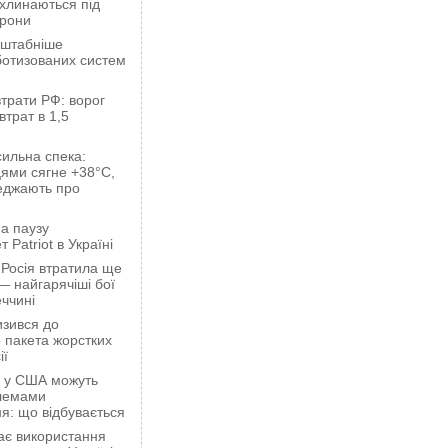
ахлинаються під
орони
сштабніше
ботизованих систем
трати РФ: ворог
втрат в 1,5
сильна спека:
ями сягне +38°C,
еджають про
а паузу
 Patriot в Україні
 Росія втратила ще
— найгарячіші бої
ччині
зився до
 пакета жорстких
ії
ці у США можуть
блемами
я: що відбувається
ає використання