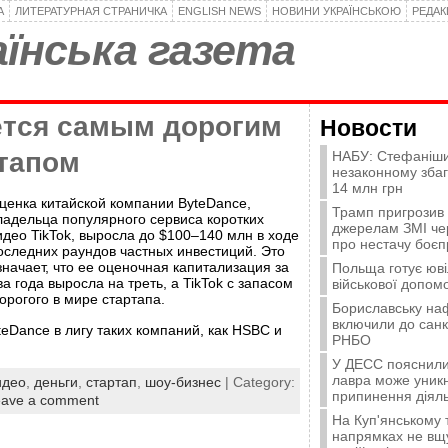
А
ЛИТЕРАТУРНАЯ СТРАНИЧКА
ENGLISH NEWS
НОВИНИ УКРАЇНСЬКОЮ
РЕДА
їнська газета
ается самым дорогим
Новости
ртапом
НАБУ: Стефаніши
незаконному зба
14 млн грн
ценка китайской компании ByteDance,
Трамп пригрозив
ладельца популярного сервиса коротких
джерелам ЗМІ че
идео TikTok, выросла до $100–140 млн в ходе
про нестачу боєп
оследних раундов частных инвестиций. Это
значает, что ее оценочная капитализация за
Польща готує юві
ва года выросла на треть, а TikTok c запасом
військової допомо
орогого в мире стартапа.
Бориславську на
включили до санк
eDance в лигу таких компаний, как HSBC и
РНБО
У ДЕСС пояснили,
лавра може уникн
идео
,
деньги
,
стартап
,
шоу-бизнес
| Category:
припинення діяль
eave a comment
На Куп'янському
напрямках не вщу