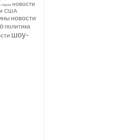
новости
а
наука
ти США
новости
ины
о
политика
шоу-
ости