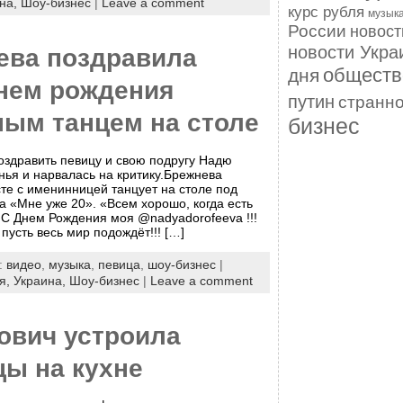
на,
Шоу-бизнес
|
Leave a comment
курс рубля
музык
России
новос
новости Укра
ева поздравила
обществ
дня
Днем рождения
путин
странн
ным танцем на столе
бизнес
здравить певицу и свою подругу Надю
ья и нарвалась на критику.Брежнева
те с именинницей танцует на столе под
 «Мне уже 20». «Всем хорошо, когда есть
 С Днем Рождения моя @nadyadorofeeva !!!
пусть весь мир подождёт!!! […]
s:
видео
,
музыка
,
певица
,
шоу-бизнес
|
я,
Украина,
Шоу-бизнес
|
Leave a comment
ович устроила
цы на кухне