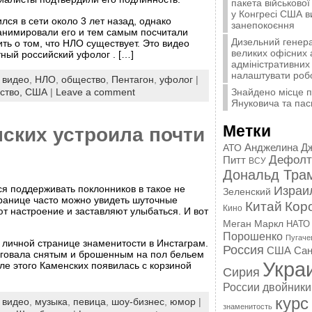
пакета військової
у Конгресі США 
лся в сети около 3 лет назад, однако
занепокоєння
анимировали его и тем самым посчитали
Дизельний генера
ть о том, что НЛО существует. Это видео
великих офісних 
ный российский уфолог . […]
адміністративних 
налаштувати роб
:
видео
,
НЛО
,
общество
,
Пентагон
,
уфолог
|
Знайдено місце 
ство,
США
|
Leave a comment
Януковича та пас
Метки
ских устроила почти
Анджелина Д
АТО
Дефолт
Питт
ВСУ
Дональд Тра
ся поддерживать поклонников в такое не
Израи
Зеленский
ранице часто можно увидеть шуточные
Китай
Кор
Кино
т настроение и заставляют улыбаться. И вот
Меган Маркл
НАТО
Порошенко
Пугаче
 личной странице знаменитости в Инстаграм.
Россия
США
Сан
иговала снятым и брошенным на пол бельем
Укра
ле этого Каменских появилась с корзиной
Сирия
России
двойники
курс
:
видео
,
музыка
,
певица
,
шоу-бизнес
,
юмор
|
знаменитость