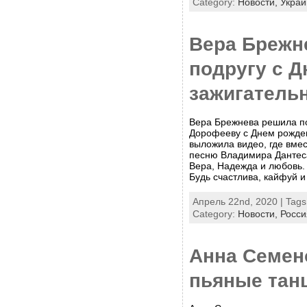
Category:
Новости,
Украи
Вера Брежн
подругу с 
зажигатель
Вера Брежнева решила по
Дорофееву с Днем рожден
выложила видео, где вмес
песню Владимира Дантеса
Вера, Надежда и любовь.
Будь счастлива, кайфуй и 
Апрель 22nd, 2020 | Tag
Category:
Новости,
Росси
Анна Семен
пьяные тан