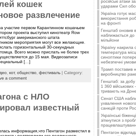
російські атаки з
лей кошек
ударами Сил об
новое развлечение
Україна готує ма
використання ро
на фронті
на участие первом Карантинном кошачьем
Генштаб оновив в
тором проекта выступил кинотеатр Row
наближається до 
иттсбург американского штата
мільйони
тником мероприятия могут все желающие.
ислать горизонтальный 30-секундных
Україну накрила 
томца. Всего можно прислать не более трех
температура місц
существляется до 15 мая. Видеозаписи
синоптики попер
пециальный […]
небезпечні умови
Трамп поставив н
део
,
кот
,
общество
,
фестиваль
| Category:
виробництво ракет
ve a comment
Генштаб: за добу
1 360 військових 
тривають на Доне
агона с НЛО
Сенат США набли
ухвалення нового
ировал известный
санкцій проти Рос
Українські біжен
зіткнутися з про
працевлаштуванн
илась информация,что Пентагон разместил в
Пентагон відклад
циалисты подтвердили его подлинность.