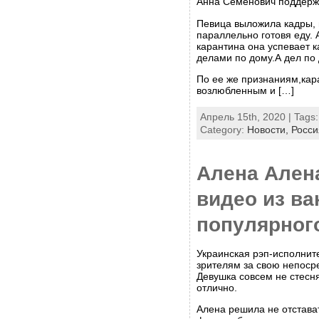
Анна Семенович поддерж
Певица выложила кадры, 
параллельно готовя еду. 
карантина она успевает к
делами по дому.А дел по 
По ее же признаниям,кар
возлюбленным и […]
Апрель 15th, 2020 | Tags
Category:
Новости,
Росси
Алена Ален
видео из ва
популярног
Украинская рэп-исполнит
зрителям за свою непосре
Девушка совсем не стесн
отлично.
Алена решила не отстават