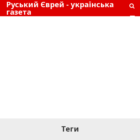
Руський Єврей - українська
газета
Теги