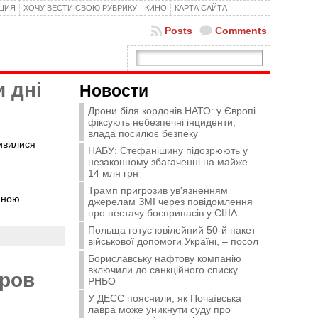
КЦИЯ
ХОЧУ ВЕСТИ СВОЮ РУБРИКУ
КИНО
КАРТА САЙТА
Posts
Comments
и дні
Новости
Дрони біля кордонів НАТО: у Європі
фіксують небезпечні інциденти,
влада посилює безпеку
дивилися
НАБУ: Стефанішину підозрюють у
незаконному збагаченні на майже
14 млн грн
Трамп пригрозив ув'язненням
ійною
джерелам ЗМІ через повідомлення
про нестачу боєприпасів у США
Польща готує ювілейний 50-й пакет
військової допомоги Україні, – посол
Бориславську нафтову компанію
включили до санкційного списку
оров
РНБО
У ДЕСС пояснили, як Почаївська
лавра може уникнути суду про