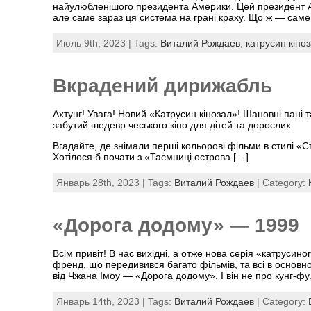
найулюбленішого президента Америки. Цей президент Аме
але саме зараз ця система на грані краху. Що ж — сам
Июль 9th, 2023 | Tags:
Виталий Рождаев
,
катрусин кіно
Вкрадений дирижабль
Ахтунг! Увага! Новий «Катрусин кінозал»! Шановні пані 
забутий шедевр чеського кіно для дітей та дорослих.
Вгадайте, де знімали перші кольорові фільми в стилі «С
Хотілося б почати з «Таємниці острова […]
Январь 28th, 2023 | Tags:
Виталий Рождаев
| Category:
«Дорога додому» — 1999
Всім привіт! В нас вихідні, а отже нова серія «катрусин
френд, що передивився багато фільмів, та всі в основн
від Чжана Імоу — «Дорога додому». І він не про кунг-фу
Январь 14th, 2023 | Tags:
Виталий Рождаев
| Category: