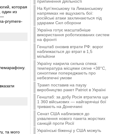
припинення діяльності
огий, которая
На Куп'янському та Лиманському
 один из
напрямках не вщухають бої:
 —
російські атаки захлинаються під
-na-prymere-
ударами Сил оборони
Україна готує масштабніше
використання роботизованих систем
на фронті
Генштаб оновив втрати РФ: ворог
наближається до втрат в 1,5
мільйони
Україну накрила сильна спека:
телемарафону.
температура місцями сягне +38°C,
синоптики попереджають про
небезпечні умови
Трамп поставив на паузу
 вказати
виробництво ракет Patriot в Україні
Генштаб: за добу Росія втратила ще
1 360 військових — найгарячіші бої
тривають на Донеччині
Сенат США наблизився до
ухвалення нового пакета жорстких
санкцій проти Росії
Українські біженці у США можуть
у, та мого