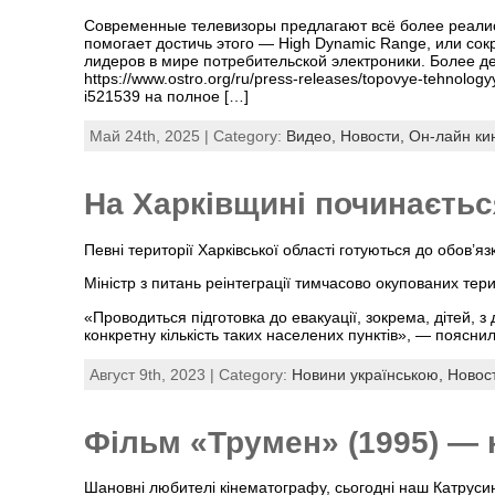
Современные телевизоры предлагают всё более реалис
помогает достичь этого — High Dynamic Range, или с
лидеров в мире потребительской электроники. Более д
https://www.ostro.org/ru/press-releases/topovye-tehnolo
i521539 на полное […]
Май 24th, 2025 | Category:
Видео,
Новости,
Он-лайн ки
На Харківщині починаєтьс
Певні території Харківської області готуються до обов’
Міністр з питань реінтеграції тимчасово окупованих тер
«Проводиться підготовка до евакуації, зокрема, дітей, з
конкретну кількість таких населених пунктів», — поясни
Август 9th, 2023 | Category:
Новини українською,
Новос
Фільм «Трумен» (1995) — 
Шановні любителі кінематографу, сьогодні наш Катрусин