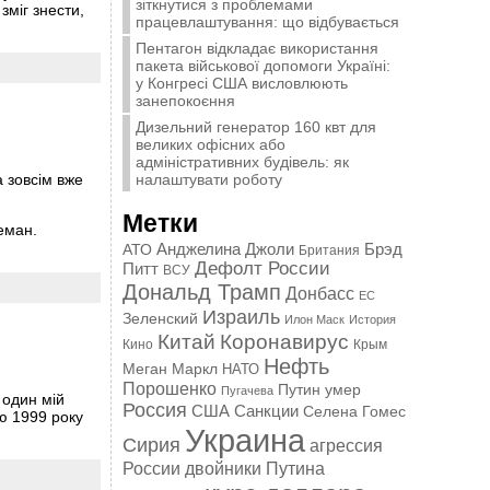
зіткнутися з проблемами
зміг знести,
працевлаштування: що відбувається
Пентагон відкладає використання
пакета військової допомоги Україні:
у Конгресі США висловлюють
занепокоєння
Дизельний генератор 160 квт для
великих офісних або
адміністративних будівель: як
налаштувати роботу
а зовсім вже
Метки
еман.
Анджелина Джоли
АТО
Брэд
Британия
Дефолт России
Питт
ВСУ
Дональд Трамп
Донбасс
ЕС
Израиль
Зеленский
Илон Маск
История
Китай
Коронавирус
Кино
Крым
Нефть
Меган Маркл
НАТО
Порошенко
Путин умер
Пугачева
 один мій
Россия
США
Санкции
Селена Гомес
ю 1999 року
Украина
Сирия
агрессия
России
двойники Путина