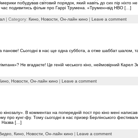
рики побудував світовий порядок, який навіть до сих пір ніхто не 
е час подивитись фільм про Гаррі Трумена. «Трумен»від HBO […]
зал
| Category:
Кино,
Новости,
Он-лайн кино
|
Leave a comment
та панове! Сьогодні в нас ще одна суббота, а отже шаббат шалом, т
тімпанк»? Не вгадаєте! Це геній чеського кіно, неймовірний Карел З
Кино,
Новости,
Он-лайн кино
|
Leave a comment
ого кінозалу». В комментах на попередній пост про кіно мені написав
ому про кунг-фу. Тому сьогодні в нас призер Берлінського фестивал
. Назва […]
Видео,
Кино,
Новости,
Он-лайн кино
|
Leave a comment