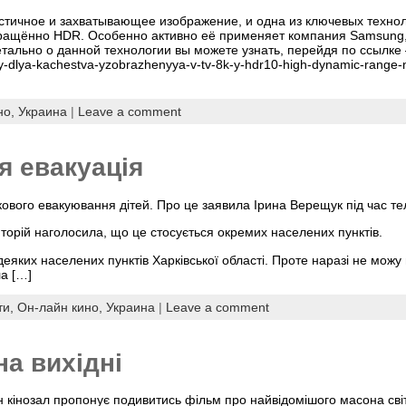
тичное и захватывающее изображение, и одна из ключевых технол
окращённо HDR. Особенно активно её применяет компания Samsung,
етально о данной технологии вы можете узнать, перейдя по ссылке
gyy-dlya-kachestva-yzobrazhenyya-v-tv-8k-y-hdr10-high-dynamic-range
но,
Украина
|
Leave a comment
я евакуація
язкового евакуювання дітей. Про це заявила Ірина Верещук під час 
иторій наголосила, що це стосується окремих населених пунктів.
 деяких населених пунктів Харківської області. Проте наразі не можу
ла […]
ти,
Он-лайн кино,
Украина
|
Leave a comment
на вихідні
 кінозал пропонує подивитись фільм про найвідомішого масона світ