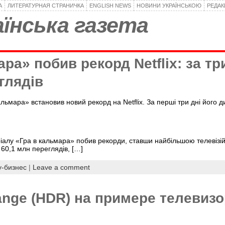
А
ЛИТЕРАТУРНАЯ СТРАНИЧКА
ENGLISH NEWS
НОВИНИ УКРАЇНСЬКОЮ
РЕДА
їнська газета
ра» побив рекорд Netflix: за тр
глядів
льмара» встановив новий рекорд на Netflix. За перші три дні його 
серіалу «Гра в кальмара» побив рекорди, ставши найбільшою телевіз
 60,1 млн переглядів, […]
-бизнес
|
Leave a comment
ange (HDR) на примере телевиз