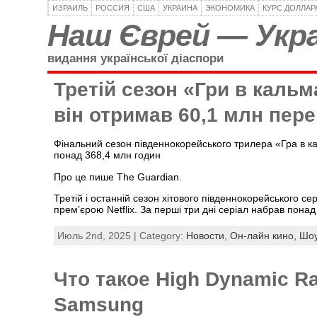
ИЗРАИЛЬ
РОССИЯ
США
УКРАИНА
ЭКОНОМИКА
КУРС ДОЛЛАР
Наш Єврей — Укра
видання української діаспори
Третій сезон «Гри в кальма
він отримав 60,1 млн пере
Фінальний сезон південнокорейського трилера «Гра в ка
понад 368,4 млн годин
Про це пише The Guardian.
Третій і останній сезон хітового південнокорейського 
премʼєрою Netflix. За перші три дні серіал набрав понад
Июль 2nd, 2025 | Category:
Новости,
Он-лайн кино,
Шоу
Что такое High Dynamic R
Samsung